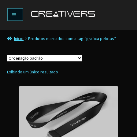
Pular
Pular
Menu
para
para
navegação
o
Expandir
LOJA
conteúdo
menu
Início
Produtos marcados com a tag “grafica pelotas”
descenden
ENVIAR PEDIDO
IMPRIMIR 3D
Exibindo um único resultado
DESENVOLVIMENTO
NOTÍCIAS
SOBRE
CONTATO