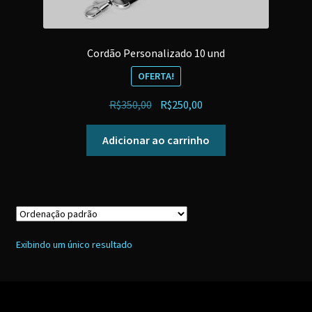
Cordão Personalizado 10 und
OFERTA!
O
O
R$
350,00
R$
250,00
preço
preço
original
atual
Adicionar ao carrinho
era:
é:
R$350,00.
R$250,00.
Exibindo um único resultado