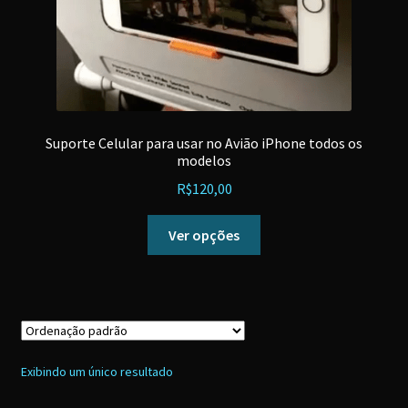
Suporte Celular para usar no Avião iPhone todos os
modelos
R$
120,00
Este
Ver opções
produto
tem
várias
variantes.
As
opções
Exibindo um único resultado
podem
ser