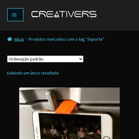
Pular
Pular
Menu
para
para
navegação
o
Expandir
LOJA
conteúdo
menu
Início
Produtos marcados com a tag “Suporte”
descenden
ENVIAR PEDIDO
IMPRIMIR 3D
Exibindo um único resultado
DESENVOLVIMENTO
NOTÍCIAS
SOBRE
CONTATO