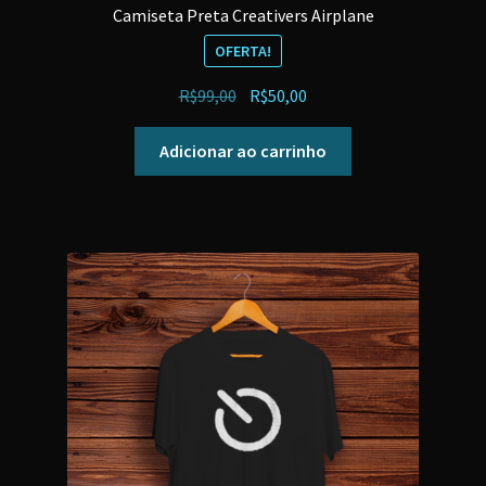
Camiseta Preta Creativers Airplane
OFERTA!
O
O
R$
99,00
R$
50,00
preço
preço
original
atual
Adicionar ao carrinho
era:
é:
R$99,00.
R$50,00.