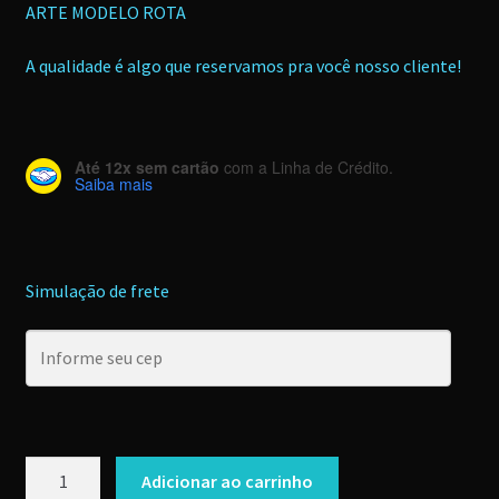
ARTE MODELO ROTA
original
atual
era:
é:
A qualidade é algo que reservamos pra você nosso cliente!
R$99,00.
R$50,00.
Até 12x sem cartão
com a Linha de Crédito.
Saiba mais
Simulação de frete
Camiseta
Adicionar ao carrinho
Rota