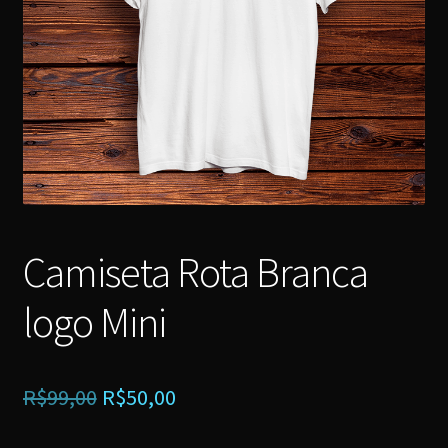
Camiseta Rota Branca
logo Mini
O
O
R$
99,00
R$
50,00
preço
preço