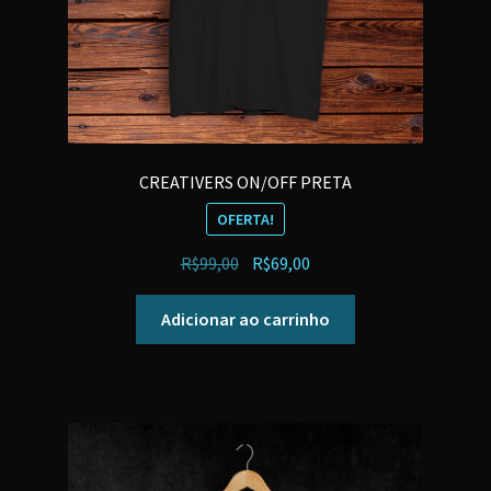
CREATIVERS ON/OFF PRETA
OFERTA!
O
O
R$
99,00
R$
69,00
preço
preço
original
atual
Adicionar ao carrinho
era:
é:
R$99,00.
R$69,00.